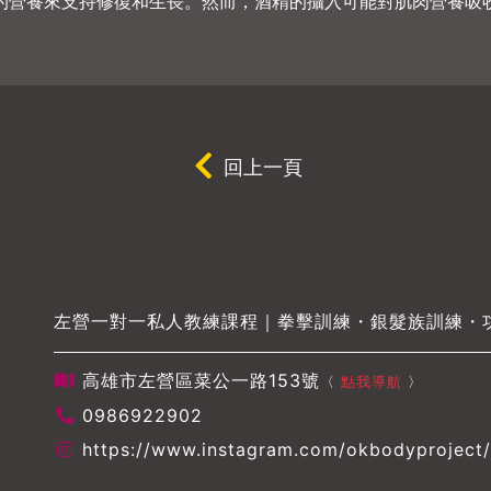
的營養來支持修復和生長。然而，酒精的攝入可能對肌肉營養吸
回上一頁
左營一對一私人教練課程｜拳擊訓練・銀髮族訓練・
高雄市左營區菜公一路153號
〈
點我導航
〉
0986922902
https://www.instagram.com/okbodyproject/