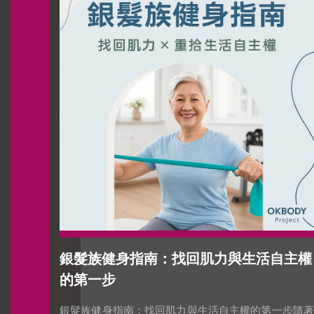
班族來說，更多是對生活的投資：體態俐落，穿衣更好
看下班不再腦霧，有精神面對家人運動成為壓力出口，
讓心情更平穩2｜為什麼要從肌力訓練開始？新手健身
課表建議以肌力訓練為主，因為它能帶來最高的時間效
益：提升基礎代謝，避免中年發福改善久坐帶來的肩頸
僵硬、下背痠痛降低焦慮、幫助睡眠，精神狀態更穩定
3｜新手必備的 15–30 分鐘快打課表新手在家健身也能
上手。以下課表僅需少量器材：深蹲（腿部＋核心）伏
地挺身（胸、肩、手臂）平板支撐（核心穩定）彈力帶
划船（矯正駝背，強化背部）安排方式：選 3 個動作，
做 2–3 組 × 8–12 下，休息 60–90 秒。忙碌時 15 分鐘
就能完成。4｜一週該怎麼安排？2 次版：週二、週五
全身訓練 ×2，其他天保持步行或伸展3 次版：週一三
銀髮族健身指南：找回肌力與生活自主權
五或二四六，每次 20–30 分鐘微運動：通勤多走 10 分
的第一步
鐘、午休快走 8 分鐘，日常累積活動量5｜重量與強度
怎麼選？新手最常卡關在「要舉多重？」答案是：RPE
銀髮族健身指南：找回肌力與生活自主權的第一步隨著