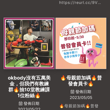
#ﬁtness #健身 #運動
https://reurl.cc/9V8XgX
後10天 ‣ 你暂时被禁止
規劃
每個女人都是世界上最
使用此功能💥新購課最
美的風景，邀請媽媽一
高送 4 堂課程💥加碼
起變美吧！🤗-𝙃𝙖𝙥𝙥𝙮
舊會員限量20組🔥
𝙈𝙤𝙩𝙝𝙚𝙧'𝙨 𝘿𝙖𝙮❣祝
$XXX/堂#母親節 #母
各位女強人都可以健康
親節禮物 #母親節活動
美麗的綻放美一天
#母親節禮物推薦
~~~-💥母親節新購課
#okbodyproject
最高送 4 堂課程💥加
#okbodyproject文自
碼舊會員限量20組🔥
店#私人教練課程 #一
$XXX/堂#母親節 #母
對一私人教練 #私人教
okbody沒有五萬美
🔥母親節加碼🔥普
親節禮物 #母親節活動
練#健身 #高雄健身房
金，但我們有教練
發會員卡🔥
#母親節禮物推薦
推薦 #左營健身房推薦
群🔥抽10堂教練課
發佈日期
#okbodyproject
1位粉絲🔥
2023/05/05
#okbodyproject文自
發佈日期
店#私人教練課程 #一
🔥母親節加碼🔥普發
2023/05/22