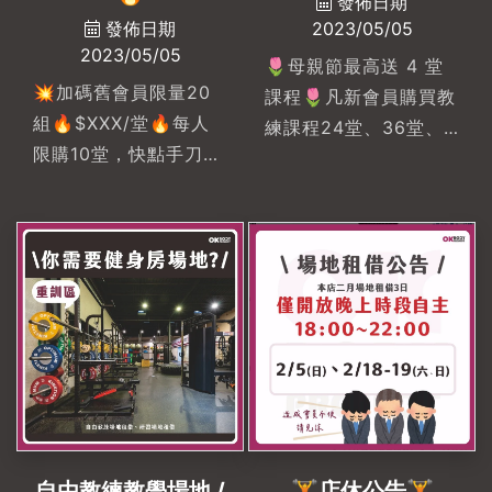
發佈日期
自主訓練x場地租借 on
發佈日期
2023/05/05
Instagram: "okbody
2023/05/05
沒有五萬美金，但我們
🌷母親節最高送 4 堂
💥加碼舊會員限量20
有教練群 所以我們要抽
課程🌷凡新會員購買教
組🔥$XXX/堂🔥每人
10堂教練課1位粉絲 !!!!!
練課程24堂、36堂、
限購10堂，快點手刀跟
(一對一教練課10堂，
48堂即加贈送課堂數
教練預約購買!!!🌷母親
價值
… 最高贈送4堂-💥加
節最高送 4 堂課程🌷
$220...#okbodyproject
碼舊會員限量20組🔥
凡新會員購買教練課程
#okbodyproject文自
$XXX/堂🔥每人限購10
24堂、36堂、48堂即
店#私人教練課程 #一
堂，快點手刀跟教練預
加贈送課堂數 … 最高
對一私人教練 #私人教
約購買!!!-各位女強人位
贈送4堂-各位女強人位
練#健身 #高雄健身房
生活忙碌了一整年，又
生活忙碌了一整年，又
推薦 #左營健身房推薦
等到了要犒賞自己的月
等到了要犒賞自己的月
份了。忙碌之際也需要
份了。忙碌之際也需要
幫自己打造個滿分身材
幫自己打造個滿分身材
讓OKBODY教練一同與
自由教練教學場地 /
🏋店休公告🏋