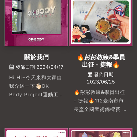
身小白，開始認識運動
精華清潔露四入旅行組”
的美好😗💡甜甜單堂
限量10名，贈完為止🎊
價$1299/堂輕鬆無負
健康動起來新舊生皆
擔的開啟健身之路💰
享，活動期間內購買
💡#一對一私人教練手
【私人教練課程】買20
把手教學，針對每個人
堂，即贈1堂教練課＋3
關於我們
🔥彭彭教練&學員
制定專屬課表🤓馬上私
次筋膜放鬆買30堂，即
出征 - 捷報🔥
訊預約或快傳給想一起
贈2堂教練課＋3次筋膜
發佈日期 2024/04/17
發佈日期
運動的朋友吧！健康就
放鬆🔥限時專案！即日
Hi Hi~今天來和大家自
2023/06/25
從這裡開始👍🏻💥拳擊
起至5/20🔥🔥限時專
我介紹一下👋🏻OK
燃脂｜功能性訓練｜銀
案！即日起至5/20🔥
🔥彭彭教練&學員出征
Body Project運動工
髮族肌力｜傷後恢復訓
🔥限時專案！即日起至
- 捷報🔥112臺南市市
作室🏋🏻‍♀️我們相信好的訓
練💥免綁約｜無入會費
5/20🔥OK Body.
長盃全國武術錦標賽 散
練能帶來好的生活品質
｜學員享場地無限使用
Your Fitness Buddy.
打(學員) 男子散手成年
OK BODY提供舒適的
💥人氣貓陪練團OK
🙌🏼你的健身好夥伴🙌🏼#
組 80KG🥇第一名
健身環境、豐富多元的
Body. Your Fitness
母親節限時專案
(PON) 男子散手成年組