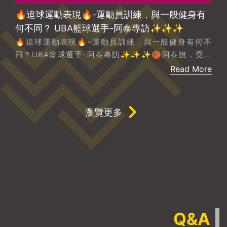
從害怕動作，到能踏實負重走路｜高雄左營退化
性關節炎專屬肌力訓練故事
從害怕動作，到能踏實負重走路｜高雄左營退化性關節
炎專屬肌力訓練故事膝蓋不舒服，不只是運動的事。對
56 歲的大醫院藥師來說，走路要小心、上下樓梯要扶
Read More
著、久坐開車後下車得慢慢伸直腿——這些日常小動作
都變成了挑戰。直到復健科醫師建議她進行肌力訓練，
加上朋友推薦，她才走進 OKBody，開始了改變的第一
瀏覽更多
步。膝蓋的不舒服，影響的比想像中多她，今年 56
歲，是一位在大醫院工作的藥師。每天在病房與藥局之
間來回，搬點滴瓶、藥箱、整理物品，這些看似例行的
工作，長年累積下來卻讓膝蓋出現退化性關節炎。一開
始，只是偶爾的酸痛；後來變成連上下樓梯都必須扶著
欄杆；蹲下拿東西時，要先猶豫一下才敢動作；甚至上
廁所也擔心「等一下站不起來怎麼辦」。開車回家更麻
煩——久坐後下車，那種膝蓋卡住、必須慢慢伸直才能
Q&A
走的感覺，讓她覺得生活被限制了。從台南開車到高