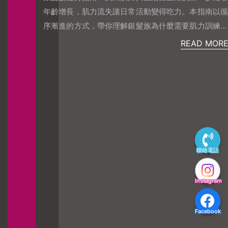
原則。RPE 7–8：完成組數時，還能再做 2–3 下逐步
年齡增長，肌力流失讓日常活動變得吃力。本指南以循
加重：當你能完成所有組次，再加一點重量或次數記
序漸進的方式，帶你理解銀髮族為什麼需要肌力訓練、
錄：用筆記或 APP，追蹤重量與次數，看得到進步才
如何開始不受傷，以及如何挑選適合的健身房，安心建
READ MOR
會有動力6｜在哪裡訓練最適合？在家：最零門檻，一
立可長期維持的運動習慣。為什麼銀髮族最需要「肌力
組彈力帶＋啞鈴就能開始健身房：器材齊全，但新手容
訓練」？肌力流失帶來的生活困擾隨著年齡增加，肌肉
易資訊過載，先鎖定基本動作教練：最快學會正確動
量會逐年下降，尤其 60 歲之後更是加速流失。這也是
作，避免受傷，提升效率在 OKBODY，我們以「入門
為什麼許多長輩會發現：走路變慢、提東西變重、上下
評估 → 快打課表 → 每兩週微調」的方式，讓新手可以
樓梯開始吃力。這些都是「肌少症」的警訊。肌少症與
在短時間內建立信心，並持續進步。7｜新手最常犯的
跌倒風險的關聯肌肉不足會導致關節支撐力下降、平衡
5 個錯誤一開始練太多，一週 5–6 次，結果很快放棄只
感變差，跌倒風險隨之上升；當害怕跌倒變成壓力來
做有氧，不做肌力，效果有限動作不標準就加重，容易
聯絡電話
聯絡電話
源，往往會減少外出，進一步影響生活自主權與自信
受傷完全不記錄，無法看到進步照抄網紅課表，卻不符
心。肌力訓練對銀髮族的三大好處維持穩定度：強化下
合自己的狀態給新手小白的一句話：你不需要完美計
Instagram
Instagram
肢肌群以降低跌倒風險。強化骨骼與關節：提升支撐與
劃，只要今天願意動 15 分鐘，就比昨天更進步。在
活動品質，延緩退化與僵硬。提升日常體力：從買菜、
OKBODY，我們相信運動是最好的生活投資，陪你穩穩
出遊到陪伴家人，都能更輕鬆自在。剛開始運動會不會
Facebook
Facebook
開始，走得更遠。
太困難？銀髮族適合的入門動作肌力訓練不是拚重量，