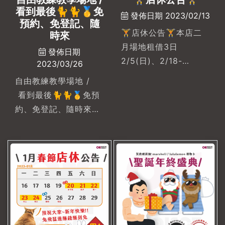
讓OKBODY教練一同與
你，努力鍛鍊出自信的
看到最後🐈‍🐈‍🥇免
你，努力鍛鍊出自信的
發佈日期 2023/02/13
自己。#免費體驗 來就
預約、免登記、隨
自己。#免費體驗 來就
對了💃💃💃-#母親節
🏋店休公告🏋本店二
時來
對了💃💃💃-#母親節
#母親節禮物 #母親節
月場地租借3日
發佈日期
#母親節禮物 #母親節
活動 #母親節禮物推薦
2/5(日)、2/18-
2023/03/26
活動 #母親節禮物推薦
#okbodyproject
19(六、日)僅開放晚上
自由教練教學場地 /
#okbodyproject
#okbodyproject文自
時段自主18:00~22:00
看到最後🐈‍🐈‍🥇免預
#okbodyproject文自
店#私人教練課程 #一
造成會員不便請見諒
約、免登記、隨時來🥇
店#私人教練課程 #一
對一私人教練 #健身
場租費用一對一200元
對一私人教練 #健身
起🥇免收其他入場費用
🥇包20堂享更多優惠
🥇二樓可休息吃三餐器
材完整 :蹲舉架、啞
鈴、草皮、雪橇車、槓
鈴、壺鈴、地雷管、
Cable機、有氧器材、