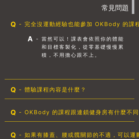
雄，尋找改變一次看診時，復健科醫師建議她必須增加
常見問題
肌力訓練，才能讓下肢與核心分擔膝蓋壓力，延緩退
化。剛好，有朋友也在 OKBody Project 高雄左營運
Q
-
完全沒運動經驗也能參加 OKBody 的課
動工作室訓練，聽到她的情況後，立刻推薦她來試試。
於是，她決定每週開車從台南到高雄，展開一對一的私
A
-
當然可以！課表會依照你的體能
人教練訓練。剛開始時，教練安排基礎核心訓練與動作
和目標客製化，從零基礎慢慢累
控制，讓她先在安全範圍內找回肌肉力量。第一次課，
積，不用擔心跟不上。
她只是雙腳微蹲就覺得不舒服，下樓梯也不敢放鬆步
伐，深怕膝蓋一軟站不穩。半年後的改變半年後，她可
以不扶欄杆上下樓梯，蹲下拿東西也不再是壓力。工作
時搬動點滴瓶、藥箱，已經不用擔心膝蓋負擔。啞鈴弓
箭步負重走路臀腿強化與穩定訓練功能性動作整合這些
Q
-
體驗課程內容是什麼？
訓練讓她的下肢穩定度和日常生活能力同步提升。一年
後的自信一年後，她已經能在課堂中完成多組負重弓箭
Q
步走路，前導的動態熱身也不再是什麼問題。生活變得
-
OKBody 的課程跟連鎖健身房有什麼不
自在許多：上下車不用再先伸展半天超市採購後能自己
提回車上出遊時不再排斥有樓梯或斜坡的景點她笑著
Q
-
如果有膝蓋、腰或髖關節的不適，可以運
說：「以前是怕動，現在是想找時間動。」從教練的角