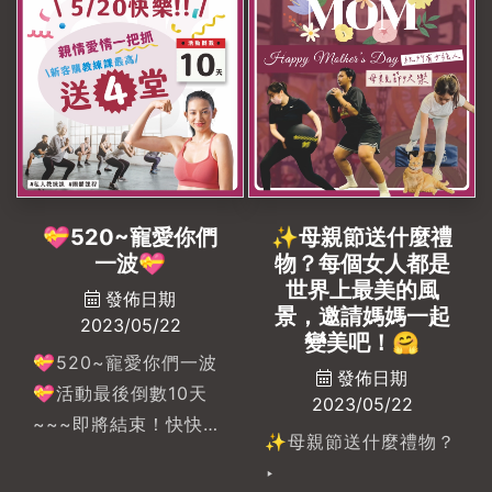
課程、私人客製化訓練
Buddy.🙌🏼你的健身好
#okbodyproject左營
75KG🥈第二名-🥊打
和專業指導透過細心了
夥伴🙌🏼
店 #高雄健身房 #高雄
出來的~~!!榮耀的獎牌
解你的身體狀況，規劃
————————————————
健身房推薦 #左營健身
🏆喜歡拳擊或是散打的
最適合的課程內容📋以
&...
房 #左營健身房推薦#
學員一起找彭彭教練打
循序漸進的目標計畫改
高雄運動教練 #高雄教
拳!加入OK拳擊門派 !!
善身體狀態如同好友的
練課 #私人教練 #健身
彭派~彭派~彭派~😂
體能顧問陪伴你享受並
#運動規劃#fitnes...
😂-#武術 #散打拳擊 #
愛上運動在輕鬆氛圍下
💝520~寵愛你們
✨母親節送什麼禮
拳擊#okbodyproject
達成自己喜歡的模樣☺️
一波💝
物？每個女人都是
#okbodyproject文自
OK Body. Your
世界上最美的風
發佈日期
店#私人教練課程 #一
Fitness Buddy.🙌🏻你
景，邀請媽媽一起
2023/05/22
對一私人教練 #私人教
的健身好夥伴🙌🏻
變美吧！🤗
練#健身 #高雄健身房
💝520~寵愛你們一波
#okbodyproject左營
發佈日期
推薦 #左營健身房推薦
💝活動最後倒數10天
店 #高雄健身房推薦 #
2023/05/22
~~~即將結束！快快把
左營健身房推薦#一對
✨母親節送什麼禮物？
握最後時機預約體驗喔
一教練課程 #私人教練
‣
~~~-✨母親節活動最