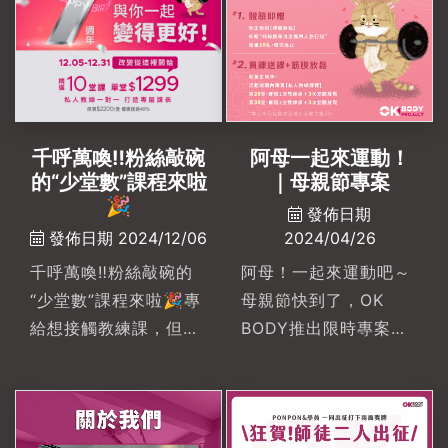
千呼萬喚‼️粉絲敲碗
阿母一起來運動！
的“少堂數”課程來啦
｜母親節專案
🎉
發佈日期
發佈日期 2024/12/06
2024/04/26
千呼萬喚‼️粉絲敲碗的
阿母！一起來運動吧～
“少堂數”課程來啦🎉專
母親節快到了，OK
給想接觸教練課，但又
BODY推出限時專案🎉
不知如何開始的你🫶
👉🏼即日起至5/20👈🏼要
🏻💡限時優惠期間：
讓阿母們健康又美麗🎊
12/05-12/31特別推出
從“新”放鬆新生預約
#精華10堂課讓你從健
【體驗課程】即贈“純粹