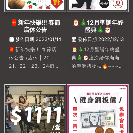
拳擊沙包-------------
----------------------
🧧新年快樂!!! 春節
🎅🎄12月聖誕年終
-\ 研習課程場地租借 /
店休公告
盛典🎄🎅
🥇可容納15~30人靜動
發佈日期 2023/01/14
發佈日期 2022/12/13
態研習、靜態進修研習
研習器材 :整面玻璃可
🧧新年快樂!!! 春節店
🎅🎄12月聖誕年終盛
書寫、投影布幕、按摩
休公告 /店休 | 20、
典🎄🎅這次給你滿滿
床🏙: 高雄市左營區文
21、22、23、24初四
的聖誕禮物抽🔥~~~外
自路608號☎️:
正常營業!!!✨✨✨✨
加年終好過年~~年底最
073410988
😻 : 新年快樂~初四過
後優惠 👉 完成享有抽
年走春，要不要來啊!!
摸彩球資格乙次🔥🔥
🔥年尾給自己一個健康
大禮物✨獎品✨🔥新
購課（新會員購課即
抽）• 一獎：marshell
音響 / 耳機（市價