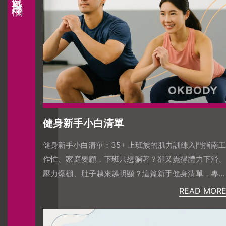
健身新手小白清單
健身新手小白清單：35+ 上班族的肌力訓練入門指南工
作忙、家庭要顧，下班只想躺著？卻又覺得體力下滑、
壓力爆棚、肚子越來越明顯？這篇新手健身清單，專為
35–45 歲上班族設計，幫你從零開始：課表、一週安
READ MOR
排、重量選擇，全都一步步帶你上手。1｜先釐清你的
「為什麼」不是每個人健身都是為了減肥。對 35+ 上