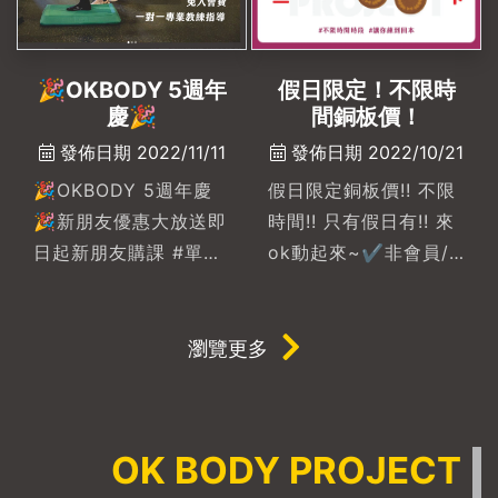
6000元）• 二獎：
lululemon 3000元禮
🎉OKBODY 5週年
假日限定！不限時
物卡• 三獎：
慶🎉
間銅板價！
lululemon 1000元禮
發佈日期 2022/11/11
發佈日期 2022/10/21
物卡🔥教練課學員認真
上課（當月上8堂以
🎉OKBODY 5週年慶
假日限定銅板價!! 不限
上）• 一獎：筋膜放鬆
🎉新朋友優惠大放送即
時間!! 只有假日有!! 來
一堂• 二獎：
日起新朋友購課 #單堂
ok動起來~✔️非會員/
Lululemon 1000元禮
只要$1111🔥全年度最
會員皆可單次銅板價
物卡• 三獎：現金500
優惠只有這一次！！另
$120✔️無時段、時間
元紅包• 安慰獎：運動
外還有專屬抽獎活動👉
限制✔️適合假日返鄉的
瀏覽更多
品牌襪子一雙• 安慰
#首次購課都能抽✨最
你✔️適合假日出差來高
獎：迪卡儂禮物卡300
大獎項教練課程免費送
雄的你
元🔥自主訓練（儲值點
3堂✨還有滾筒、按摩
OK BODY PROJECT
數500點以上抽）• 一
球、彈力帶、等等......
獎：季卡（三個月）•