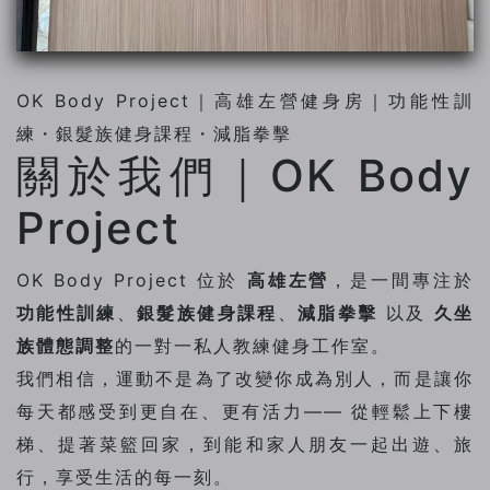
加抽獎* 店家保有活動
最終解釋權
OK Body Project｜高雄左營健身房｜功能性訓
練・銀髮族健身課程・減脂拳擊
關於我們｜OK Body
Project
OK Body Project 位於
高雄左營
，是一間專注於
功能性訓練
、
銀髮族健身課程
、
減脂拳擊
以及
久坐
族體態調整
的一對一私人教練健身工作室。
我們相信，運動不是為了改變你成為別人，而是讓你
每天都感受到更自在、更有活力—— 從輕鬆上下樓
梯、提著菜籃回家，到能和家人朋友一起出遊、旅
行，享受生活的每一刻。