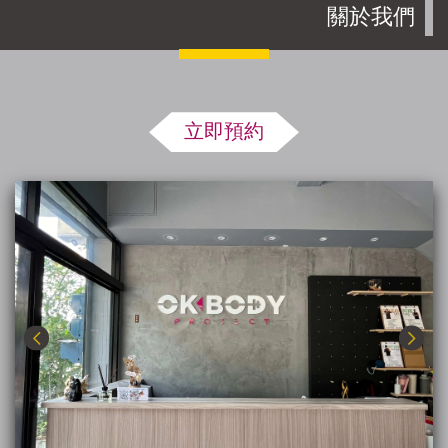
多項好禮等你拿-
關於我們
二獎：1000元點數• 三
OKBODY在左營服務滿
獎：500元點數• 安慰
5年了🙏疫情肆虐的這
獎：100...
一年裡一起抗疫，一起
運動、一起健康飲
立即預約
食！！再次非常感謝各
位學員一直以來的力挺
🏋️‍♀️🏋️‍♀️🏋️‍♀️新朋友走過路
過千萬別再錯過~快私
訊粉專了解活動內容及
預約體驗💖-📌活動期
間即日起至~11/31📌*
新客優惠價，教練課程
單堂只要$1111，購買
堂數為36/48堂* 新客
凡購買教練課程即可參