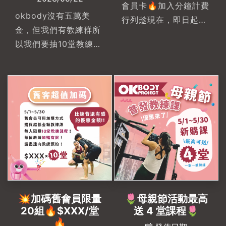
對一私人教練 #私人教
會員卡🔥加入分鐘計費
okbody沒有五萬美
練#健身 #高雄健身房
行列趁現在，即日起
金，但我們有教練群所
推薦 #左營健身房推薦
~5/30免開卡費!!! 免開
以我們要抽10堂教練課
卡費!!! 免開卡費!!!一元
1位粉絲 !!!!! (一對一教
一點存多少用多少
練課10堂，價值
~~~~-💥母親節新購
$22000)你只需要分享
課最高送 4 堂課程💥
這篇貼文到你的限時動
加碼舊會員限量20組
態並在評論中標註朋友
🔥$XXX/堂每人限購10
🔥將在5/31抽出🔥請
堂，快點手刀跟教練預
記得追蹤我們IG，若你
約購買!!!
幸運抽到旦沒有追蹤不
能給你課程#左營健身
房推薦-🔗本活動限定
💥加碼舊會員限量
🌷母親節活動最高
IG請連結至APP操作 :
20組🔥$XXX/堂
送 4 堂課程🌷
OK-BODY｜私人教練x
🔥