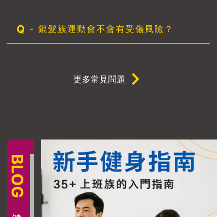
度看這段改變在 OKBody 看過很多退化性關節炎的學
員，大家一開始最大的問題不是「做不到」，而是「不
Q
-
銀髮族運動會不會有受傷風險？
敢做」。她的情況也是如此——怕痛、怕不穩，讓她在
日常動作中到處設限。透過有計畫的重量訓練與肌力強
化，她的膝蓋不只更穩定，日常動作也漸漸恢復自然。
重點是，把訓練成果用在生活中，才是真正的進步。退
化性關節炎運動、退化性關節炎訓練、高雄私人教練、
更多常見問題
高雄左營健身房、銀髮族運動推薦、膝蓋保養運動、高
雄重訓教練、OKBody Project
BLOG
健身專欄