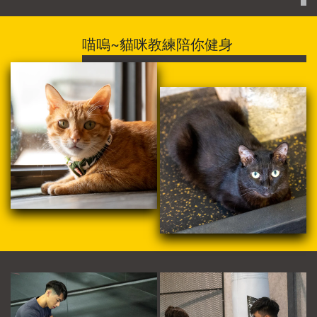
喵嗚~貓咪教練陪你健身