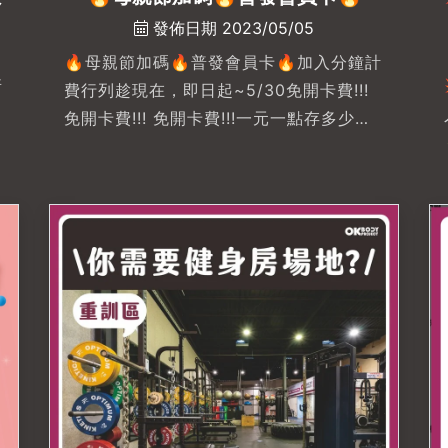
發佈日期 2023/05/05
🔥母親節加碼🔥普發會員卡🔥加入分鐘計
所
費行列趁現在，即日起~5/30免開卡費!!!
免開卡費!!! 免開卡費!!!一元一點存多少用
多少~~~~-💥母親節新購課最高送 4 堂
課程💥加碼舊會員限量20組🔥$XXX/堂每
們
人限購10堂，快點手刀跟教練預約購買!!!