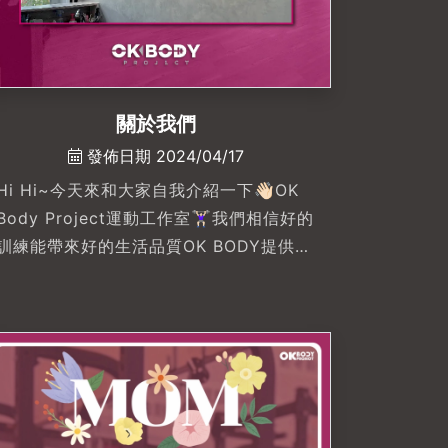
關於我們
發佈日期 2024/04/17
Hi Hi~今天來和大家自我介紹一下👋🏻OK
Body Project運動工作室🏋🏻‍♀️我們相信好的
訓練能帶來好的生活品質OK BODY提供舒
適的健身環境、豐富多元的課程、私人客
製化訓練和專業指導透過細心了解你的身
體狀況，規劃最適合的課程內容📋以循序
漸進的目標計畫改善身體狀態如同好友的
體能顧問陪伴你享受並愛上運動在輕鬆氛
圍下達成自己喜歡的模樣☺️OK Body.
Your Fitness Buddy.🙌🏻你的健身好夥伴