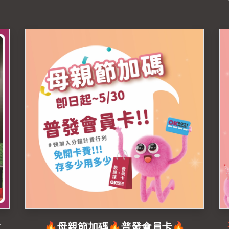
堂課程💥加碼舊會員限量20組🔥$XXX/堂
!
#母親節 #母親節禮物 #母親節活動 #母親
擊
節禮物推薦#okbodyproject
#okbodyproject文自店#私人教練課程 #
#
一對一私人教練 #私人教練#健身 #高雄健
健
身房推薦 #左營健身房推薦
教
🔥母親節加碼🔥普發會員卡🔥