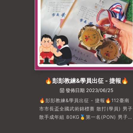
始👍🏻💥拳擊燃脂｜功能性訓練｜銀髮族肌
力｜傷後恢復訓練💥免綁約｜無入會費｜
學員享場地無限使用💥人氣貓陪練團OK
Body. Your Fitness Buddy.🙌🏼你的健身
好夥伴🙌🏼
————————————————&...
🔥彭彭教練&學員出征 - 捷報🔥
發佈日期 2023/06/25
🔥彭彭教練&學員出征 - 捷報🔥112臺南
市市長盃全國武術錦標賽 散打(學員) 男子
散手成年組 80KG🥇第一名(PON) 男子散
手成年組 75KG🥈第二名-🥊打出來的