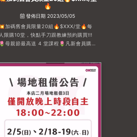
🔥
發佈日期 2023/05/05
💥加碼舊會員限量20組🔥$XXX/堂🔥每
人限購10堂，快點手刀跟教練預約購買!!!
🌷母親節最高送 4 堂課程🌷凡新會員購買
教練課程24堂、36堂、48堂即加贈送課
堂數 … 最高贈送4堂-各位女強人位生活忙
碌了一整年，又等到了要犒賞自己的月份
了。忙碌之際也需要幫自己打造個滿分身
材讓OKBODY教練一同與你，努力鍛鍊出
自信的自己。#免費體驗 來就對了💃💃
💃-#母親節 #母親節禮物 #母親節活動 #
母親節禮物推薦#okbodyproject
#okbodyproject文自店#私人教練課程 #
一對一私人教練 #健身