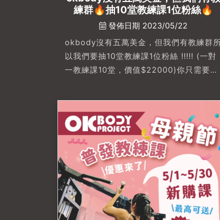
練群🔥抽10堂教練課1位粉絲🔥
發佈日期 2023/05/22
okbody沒有五萬美金，但我們有教練群
以我們要抽10堂教練課1位粉絲 !!!!! (一對
一教練課10堂，價值$22000)你只需要分
享這篇貼文到你的限時動態並在評論中標
註朋友🔥將在5/31抽出🔥請記得追蹤我
IG，若你幸運抽到旦沒有追蹤不能給你課
程#左營健身房推薦-🔗本活動限定IG請連
結至APP操作 : OK-BODY｜私人教練x自
主訓練x場地租借 on Instagram:
"okbody沒有五萬美金，但我們有教練群
所以我們要抽10堂教練課1位粉絲 !!!!! (一
對一教練課10堂，價值
$220...#okbodyproject