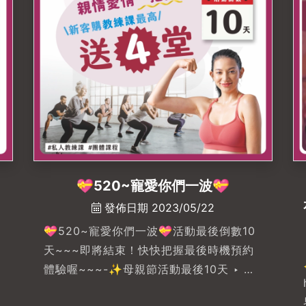
即日起至5/20🔥OK Body. Your Fitness
Buddy.🙌🏼你的健身好夥伴🙌🏼#母親節限時
專案 #okbodyproject左營店 #高雄健身
房 #高雄健身房推薦 #左營健身房 #左營
健身房推薦#高雄運動教練 #高雄教練課 #
私人教練 #健身 #運動規劃#fitnes...
💝520~寵愛你們一波💝
發佈日期 2023/05/22
💝520~寵愛你們一波💝活動最後倒數10
天~~~即將結束！快快把握最後時機預約
體驗喔~~~-✨母親節活動最後10天 ‣ 你
暂时被禁止使用此功能💥新購課最高送 4