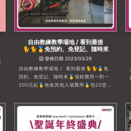
#
健
自由教練教學場地 / 看到最後
🐈‍🐈‍🥇免預約、免登記、隨時來
發佈日期 2023/03/26
買
自由教練教學場地 / 看到最後🐈‍🐈‍🥇免
預約、免登記、隨時來🥇場租費用一對一
200元起🥇免收其他入場費用🥇包20堂享
更多優惠🥇二樓可休息吃三餐器材完整 :
蹲舉架、啞鈴、草皮、雪橇車、槓鈴、壺
鈴、地雷管、Cable機、有氧器材、拳擊
沙包-----------------------------------
-\ 研習課程場地租借 /🥇可容納15~30人