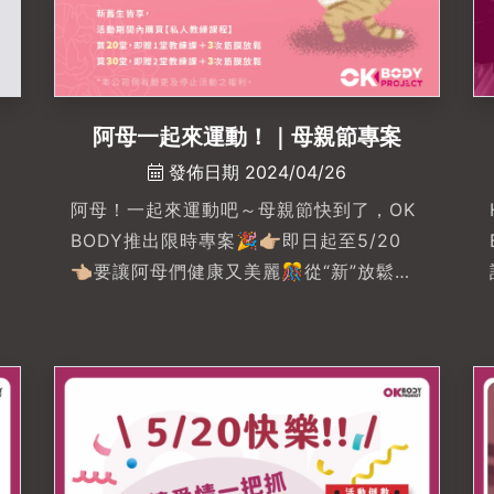
阿母一起來運動！｜母親節專案
發佈日期 2024/04/26
阿母！一起來運動吧～母親節快到了，OK

BODY推出限時專案🎉👉🏼即日起至5/20
👈🏼要讓阿母們健康又美麗🎊從“新”放鬆新
生預約【體驗課程】即贈“純粹精華清潔露
四入旅行組”限量10名，贈完為止🎊健康動
起來新舊生皆享，活動期間內購買【私人
教練課程】買20堂，即贈1堂教練課＋3次
筋膜放鬆買30堂，即贈2堂教練課＋3次筋
膜放鬆🔥限時專案！即日起至5/20🔥🔥
限時專案！即日起至5/20🔥🔥限時專案！