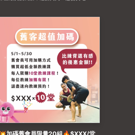
🤗-𝙃𝙖𝙥𝙥𝙮 𝙈𝙤𝙩𝙝𝙚𝙧'𝙨 𝘿𝙖𝙮❣祝各位女
強人都可以健康美麗的綻放美一天~~~-💥
母親節新購課最高送 4 堂課程💥加碼舊會
員限量20組🔥$XXX/堂#母親節 #母親節
禮物 #母親節活動 #母親節禮物推薦
#okbodyproject #okbodyproject文自
店#私人教練課程 #一對一私人教練 #私人
教練#健身 #高雄健身房推薦 #左營健身房
推薦
💥加碼舊會員限量20組🔥$XXX/堂