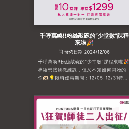
千呼萬喚‼️粉絲敲碗的“少堂數”課程
來啦🎉
發佈日期 2024/12/06
千呼萬喚‼️粉絲敲碗的“少堂數”課程來啦
專給想接觸教練課，但又不知如何開始的
你🫶🏻💡限時優惠期間：12/05-12/31特
別推出 #精華10堂課讓你從健身小白，開
始認識運動的美好😗💡甜甜單堂價
$1299/堂輕鬆無負擔的開啟健身之路💰
💡#一對一私人教練手把手教學，針對每
個人制定專屬課表🤓馬上私訊預約或快傳
給想一起運動的朋友吧！健康就從這裡開