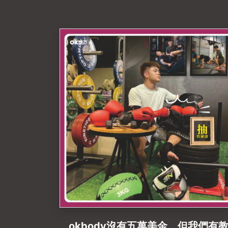
~~!!榮耀的獎牌🏆喜歡拳擊或是散打的學
員一起找彭彭教練打拳!加入OK拳擊門派 !
彭派~彭派~彭派~😂😂-#武術 #散打拳
#拳擊#okbodyproject
#okbodyproject文自店#私人教練課程 
一對一私人教練 #私人教練#健身 #高雄
身房推薦 #左營健身房推薦
okbody沒有五萬美金，但我們有