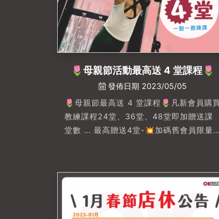
#okbodyproject文自店#私人教練課程 
一對一私人教練 #私人教練#健身 #高雄
身房推薦 #左營健身房推薦
🌷母親節活動最高送 4 堂課程🌷
發佈日期 2023/05/05
🌷母親節最高送 4 堂課程🌷凡新會員購
教練課程24堂、36堂、48堂即加贈送課
堂數 … 最高贈送4堂-💥加碼舊會員限量
20組🔥$XXX/堂🔥每人限購10堂，快點
手刀跟教練預約購買!!!-各位女強人位生活
忙碌了一整年，又等到了要犒賞自己的月
份了。忙碌之際也需要幫自己打造個滿分
身材讓OKBODY教練一同與你，努力鍛鍊
出自信的自己。#免費體驗 來就對了💃💃