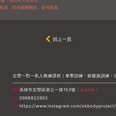
 分鐘，就比昨天更進步。
生活投資，陪你穩穩開始，走得更遠。
回上一頁
左營一對一私人教練課程｜拳擊訓練・銀髮族訓練・
高雄市左營區菜公一路153號
〈
點我導航
〉
0986922902
https://www.instagram.com/okbodyproject/