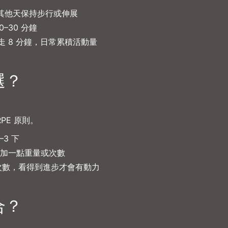
，其他天保持步行或伸展
–30 分鐘
走 8 分鐘，日常累積活動量
選？
PE 原則。
3 下
加一點重量或次數
與次數，看得到進步才會有動力
合？