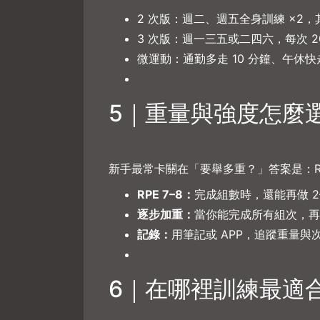
2 次版：週二、週五全身訓練 ×2
3 次版：週一三五或二四六，每次 20
微運動：通勤多走 10 分鐘、午休快
5｜重量與強度怎麼
新手最常卡關在「要舉多重？」答案是：R
RPE 7–8：
完成組數時，還能再做 2–
逐步加重：
當你能完成所有組次，再
記錄：
用筆記或 APP，追蹤重量
6｜在哪裡訓練最適